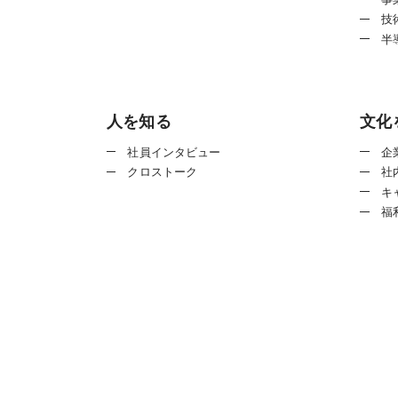
技
半
人を知る
文化
社員インタビュー
企
クロストーク
社
キ
福