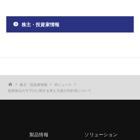
株主・投資家情報
株主・投資家情報
IRニュース
home
投資単位の引下げに関する考え方及び方針等について
製品情報
ソリューション