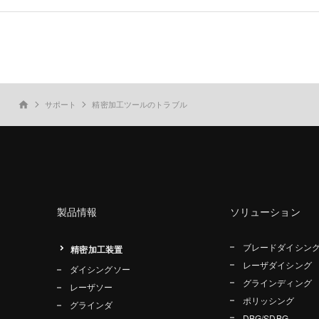
サポート
精密加工ツールのトラブル
home
製品情報
ソリューション
ブレードダイシン
精密加工装置
レーザダイシング
ダイシングソー
グラインディング
レーザソー
ポリッシング
グラインダ
DBG/SDBG