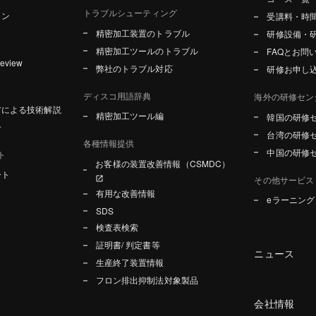
トラブルシューティング
ョン
受講料・時
精密加工装置のトラブル
研修設備・
精密加工ツールのトラブル
FAQとお問
Review
弊社のトラブル対応
研修お申し
ディスコ用語辞典
海外の研修セン
アによる技術解説
精密加工ツール編
韓国の研修
介
台湾の研修
各種情報提供
中国の研修
ト
お客様の装置改善情報（CSMDC）
ート
その他サービス
有用な改善情報
eラーニン
SDS
検査表検索
証明書/ 判定書等
ニュース
生産終了装置情報
フロン排出抑制法対象製品
会社情報