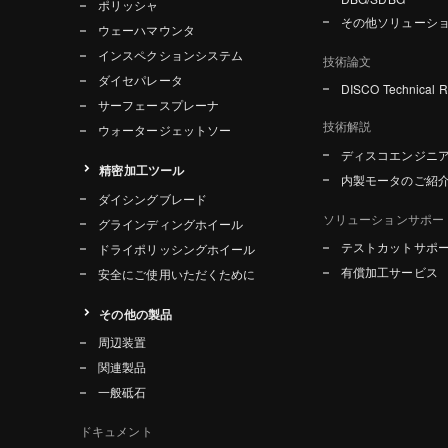
ポリッシャ
その他ソリューシ
ウェーハマウンタ
インスペクションシステム
技術論文
ダイセパレータ
DISCO Technical 
サーフェースプレーナ
技術解説
ウォータージェットソー
ディスコエンジニ
精密加工ツール
内製モータのご紹
ダイシングブレード
ソリューションサポー
グラインディングホイール
テストカットサポ
ドライポリッシングホイール
有償加工サービス
安全にご使用いただくために
その他の製品
周辺装置
関連製品
一般砥石
ドキュメント