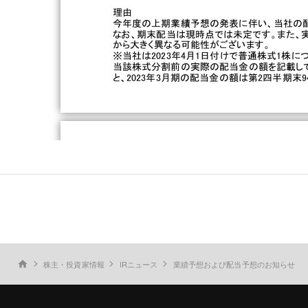
株主・投資家情報
IRニュース
業績予想および配当予想のお知らせ
home