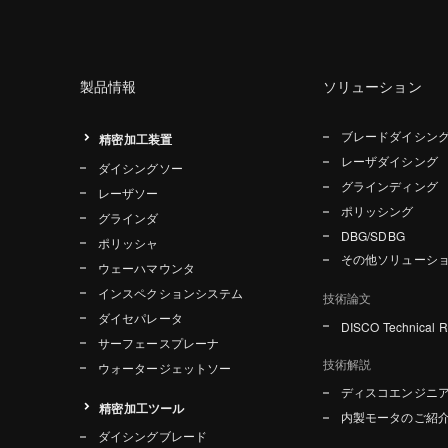
製品情報
ソリューション
ブレードダイシン
精密加工装置
レーザダイシング
ダイシングソー
グラインディング
レーザソー
ポリッシング
グラインダ
DBG/SDBG
ポリッシャ
その他ソリューシ
ウェーハマウンタ
インスペクションシステム
技術論文
ダイセパレータ
DISCO Technical 
サーフェースプレーナ
技術解説
ウォータージェットソー
ディスコエンジニ
精密加工ツール
内製モータのご紹
ダイシングブレード