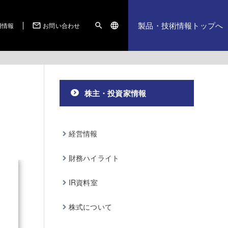
製品・技術情報トップへ
用情報
お問い合わせ
mail_outline
search
language
株主・投資家情報
経営情報
財務ハイライト
IR資料室
株式について