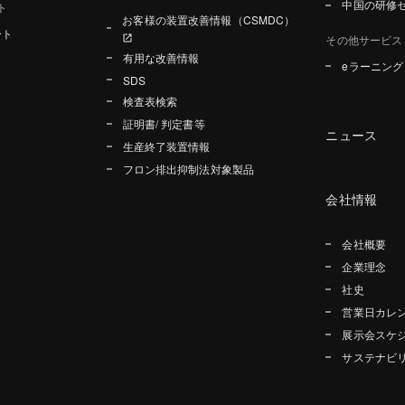
中国の研修
ト
お客様の装置改善情報（CSMDC）
ート
その他サービス
有用な改善情報
eラーニン
SDS
検査表検索
証明書/ 判定書等
ニュース
生産終了装置情報
フロン排出抑制法対象製品
会社情報
会社概要
企業理念
社史
営業日カレ
展示会スケ
サステナビ