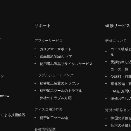
サポート
研修サービス
グ
アフターサービス
研修について
カスタマーサポート
コース構成
ル
部品供給/部品リペア
受講お申し
使用済み製品リサイクルサービス
コース一覧
トラブルシューティング
ョン
受講料・時
精密加工装置のトラブル
研修設備・
精密加工ツールのトラブル
FAQとお問
Review
弊社のトラブル対応
研修お申し
ディスコ用語辞典
海外の研修セン
アによる技術解説
精密加工ツール編
韓国の研修
介
台湾の研修
各種情報提供