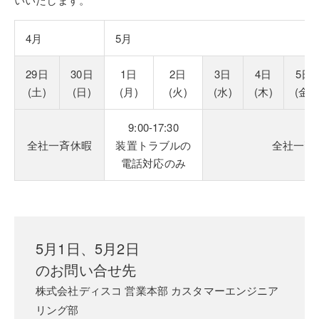
4月
5月
29日
30日
1日
2日
3日
4日
5日
(土)
(日)
(月)
(火)
(水)
(木)
(金)
9:00-17:30
全社一斉休暇
装置トラブルの
全社一斉
電話対応のみ
5月1日、5月2日
のお問い合せ先
株式会社ディスコ 営業本部 カスタマーエンジニア
リング部