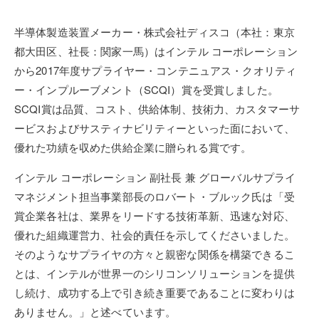
半導体製造装置メーカー・株式会社ディスコ（本社：東京
都大田区、社長：関家一馬）はインテル コーポレーション
から2017年度サプライヤー・コンテニュアス・クオリティ
ー・インプルーブメント（SCQI）賞を受賞しました。
SCQI賞は品質、コスト、供給体制、技術力、カスタマーサ
ービスおよびサスティナビリティーといった面において、
優れた功績を収めた供給企業に贈られる賞です。
インテル コーポレーション 副社長 兼 グローバルサプライ
マネジメント担当事業部長のロバート・ブルック氏は「受
賞企業各社は、業界をリードする技術革新、迅速な対応、
優れた組織運営力、社会的責任を示してくださいました。
そのようなサプライヤの方々と親密な関係を構築できるこ
とは、インテルが世界一のシリコンソリューションを提供
し続け、成功する上で引き続き重要であることに変わりは
ありません。」と述べています。