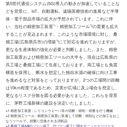
第5世代通信システム(5G)導入の動きが加速していることな
どを背景に、IoT、自動運転、遠隔医療技術の進展など半導
体・電子部品市場の拡大が予想されています。これに伴
い、当社の精密加工装置
・精密加工ツール
の需要も拡大
*1
*2
することが見込まれます。このような市場環境に対し、桑
畑工場(広島県呉市)の増築
にて対応を進めておりますが、
*3
更なる生産体制の強化が必要と判断しました。また、精密
加工装置および精密加工ツールの大半を、現在は広島県の
呉工場と桑畑工場にて生産しております。両工場とも免震
構造を採用し、断水を想定した独自水源の確保に向け工事
を進めるなど対策をとっておりますが、2つの工場間の距離
は10km程度であるため、災害が広域に及ぶ場合を想定し、
更なるリスク分散を図る必要がありました。これらを背景
に、茅野工場新棟の建設を決定いたしました。
※1 精密加工装置 : シリコンウェーハ等の切断・研削・研磨を行う機械
※2 精密加工ツール : 精密加工装置に装着して切断・研削などの加工をおこ
なうツールで、頻繁に交換される消耗品
※3
桑畑工場A棟Cゾーン竣工、Dゾーン着工に関するニュースリリース