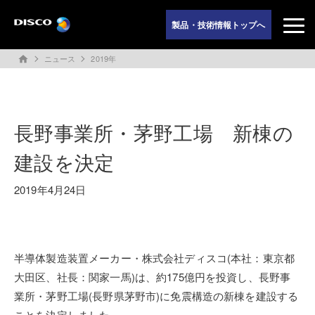
製品・技術情報トップへ
ニュース
2019年
home
長野事業所・茅野工場 新棟の
建設を決定
2019年4月24日
半導体製造装置メーカー・株式会社ディスコ(本社：東京都
大田区、社長：関家一馬)は、約175億円を投資し、長野事
業所・茅野工場(長野県茅野市)に免震構造の新棟を建設する
ことを決定しました。