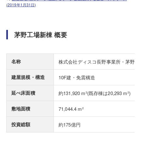
(2019年1月31日)
茅野工場新棟 概要
名称
株式会社ディスコ長野事業所・茅野工
建屋規模・構造
10F建・免震構造
延べ床面積
約131,920 m²(既存棟は20,293 m²)
敷地面積
71,044.4 m²
投資総額
約175億円