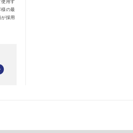
て使用す
客様の最
術が採用