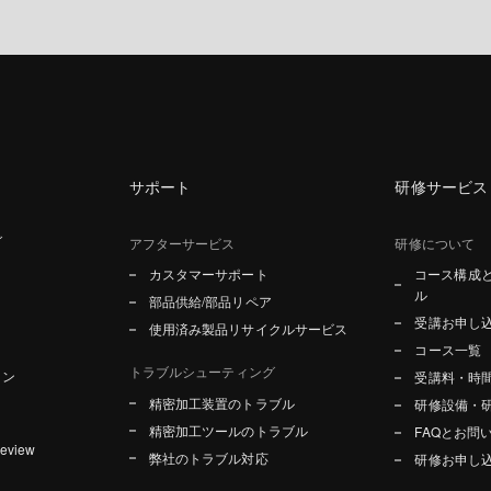
サポート
研修サービス
グ
アフターサービス
研修について
カスタマーサポート
コース構成
ル
部品供給/部品リペア
受講お申し
使用済み製品リサイクルサービス
コース一覧
トラブルシューティング
ョン
受講料・時
精密加工装置のトラブル
研修設備・
精密加工ツールのトラブル
FAQとお問
Review
弊社のトラブル対応
研修お申し