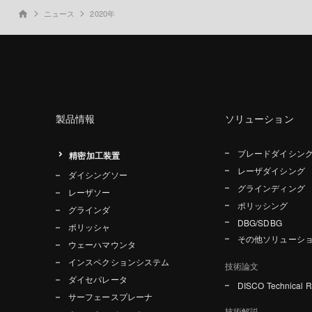
ニュース
2020年
home
製品情報
ソリューション
ブレードダイシン
精密加工装置
レーザダイシング
ダイシングソー
グラインディング
レーザソー
ポリッシング
グラインダ
DBG/SDBG
ポリッシャ
その他ソリューシ
ウェーハマウンタ
インスペクションシステム
技術論文
ダイセパレータ
DISCO Technical 
サーフェースプレーナ
技術解説