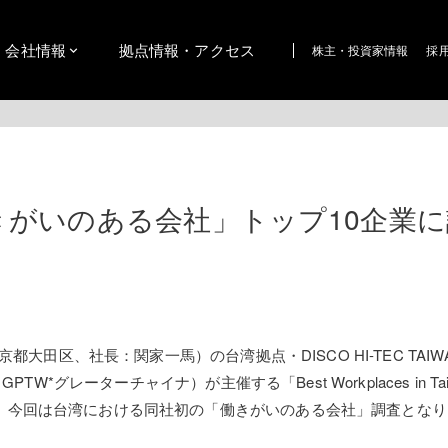
会社情報
拠点情報・アクセス
株主・投資家情報
採
働きがいのある会社」トップ10企業
区、社長：関家一馬）の台湾拠点・DISCO HI-TEC TAIWAN
China（GPTW*グレーターチャイナ）が主催する「Best Workplaces in Ta
、今回は台湾における同社初の「働きがいのある会社」調査となり