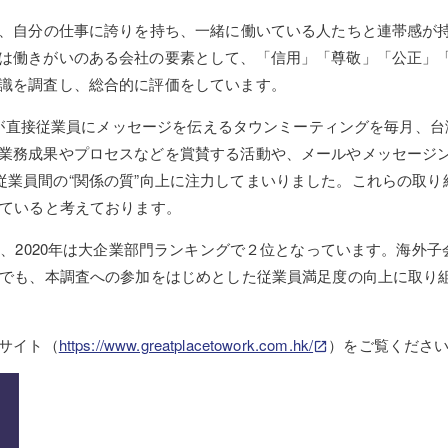
し、自分の仕事に誇りを持ち、一緒に働いている人たちと連帯感が
は働きがいのある会社の要素として、「信用」「尊敬」「公正」
識を調査し、総合的に評価をしています。
営層が直接従業員にメッセージを伝えるタウンミーティングを毎月、台
業務成果やプロセスなどを賞賛する活動や、メールやメッセージ
など、従業員間の“関係の質”向上に注力してまいりました。これらの取
っていると考えております。
り、2020年は大企業部門ランキングで２位となっています。海外子
社でも、本調査への参加をはじめとした従業員満足度の向上に取り
ブサイト（
https://www.greatplacetowork.com.hk/
）をご覧くださ