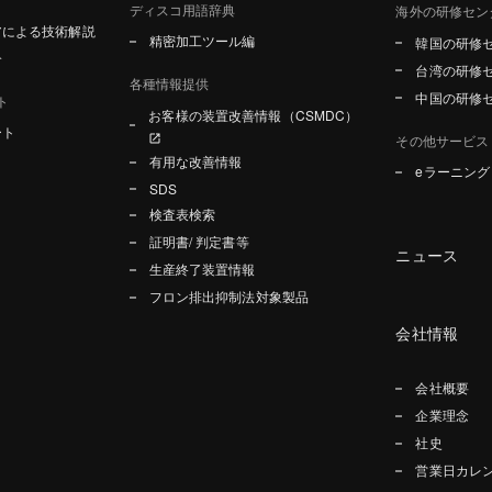
ディスコ用語辞典
海外の研修セン
アによる技術解説
精密加工ツール編
韓国の研修
介
台湾の研修
各種情報提供
中国の研修
ト
お客様の装置改善情報（CSMDC）
ート
その他サービス
有用な改善情報
eラーニン
SDS
検査表検索
証明書/ 判定書等
ニュース
生産終了装置情報
フロン排出抑制法対象製品
会社情報
会社概要
企業理念
社史
営業日カレ