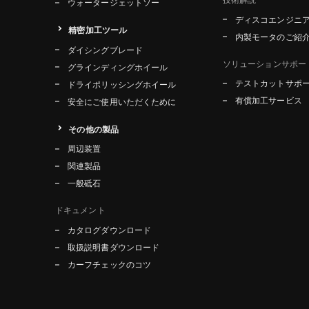
ウォータージェットソー
ディスコエンジニ
精密加工ツール
内製モータのご紹
ダイシングブレード
ソリューションサポー
グラインディングホイール
テストカットサポ
ドライポリッシングホイール
有償加工サービス
安全にご使用いただくために
その他の製品
周辺装置
関連製品
一般砥石
ドキュメント
カタログダウンロード
取扱説明書ダウンロード
カーフチェックのコツ