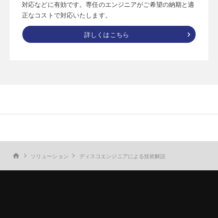
対応などに有効です。専任のエンジニアがご希望の納期と適
正なコストで対応いたします。
詳しくはこちら
ソリューション
ディスコエンジニアによる技術解説
home