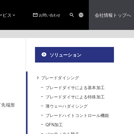
ービス
会社情報トップへ
お問い合わせ
mail_outline
search
language
ソリューション
ブレードダイシング
ブレードダイサによる基本加工
ブレードダイサによる特殊加工
ド先端形
薄ウェーハダイシング
ブレードハイトコントロール機能
QFN加工
パーティクル除去