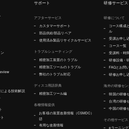
サポート
研修サービス
グ
アフターサービス
研修について
カスタマーサポート
コース構成
ル
部品供給/部品リペア
受講お申し
使用済み製品リサイクルサービス
コース一覧
トラブルシューティング
ョン
受講料・時
精密加工装置のトラブル
研修設備・
精密加工ツールのトラブル
FAQとお問
Review
弊社のトラブル対応
研修お申し
ディスコ用語辞典
海外の研修セン
アによる技術解説
精密加工ツール編
韓国の研修
介
台湾の研修
各種情報提供
中国の研修
ト
お客様の装置改善情報（CSMDC）
ート
その他サービス
有用な改善情報
eラーニン