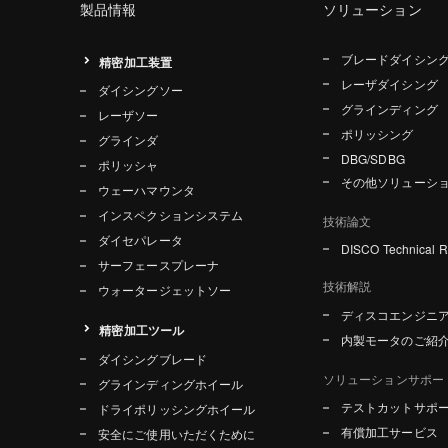
製品情報
ソリューション
ブレードダイシン
精密加工装置
レーザダイシング
ダイシングソー
グラインディング
レーザソー
ポリッシング
グラインダ
DBG/SDBG
ポリッシャ
その他ソリューシ
ウェーハマウンタ
インスペクションシステム
技術論文
ダイセパレータ
DISCO Technical 
サーフェースプレーナ
技術解説
ウォータージェットソー
ディスコエンジニ
精密加工ツール
内製モータのご紹
ダイシングブレード
ソリューションサポー
グラインディングホイール
テストカットサポ
ドライポリッシングホイール
有償加工サービス
安全にご使用いただくために