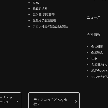
SDS
検査表検索
証明書/ 判定書等
ニュース
生産終了装置情報
フロン排出抑制法対象製品
会社情報
会社概要
企業理念
社史
営業日カレ
展示会スケ
サステナビ
ーザヘッ
ディスコってどんな会
ッシュ
社？