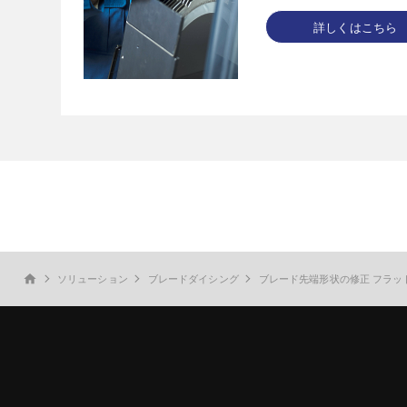
詳しくはこちら
ソリューション
ブレードダイシング
ブレード先端形状の修正 フラッ
home