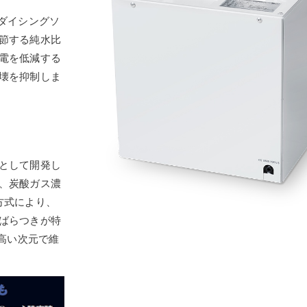
ダイシングソ
節する純水比
電を低減する
壊を抑制しま
として開発し
、炭酸ガス濃
方式により、
ばらつきが特
を高い次元で維