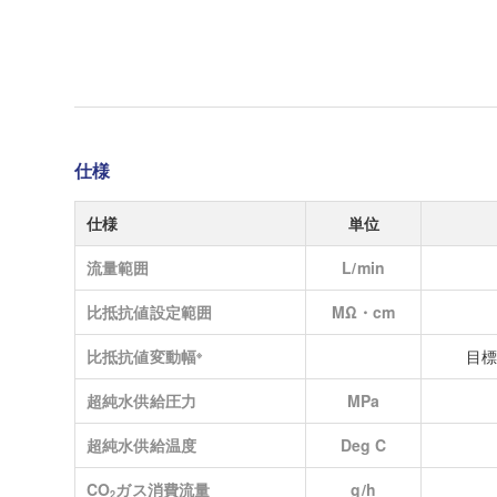
仕様
仕様
単位
流量範囲
L/min
比抵抗値設定範囲
MΩ・cm
比抵抗値変動幅
目標
※
超純水供給圧力
MPa
超純水供給温度
Deg C
CO
ガス消費流量
g/h
2