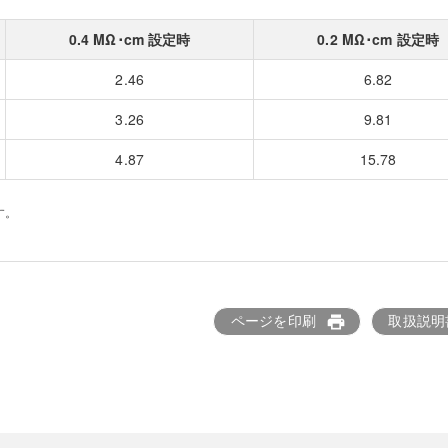
0.4 MΩ･cm 設定時
0.2 MΩ･cm 設定時
2.46
6.82
3.26
9.81
4.87
15.78
す。
ページを印刷
取扱説明
print