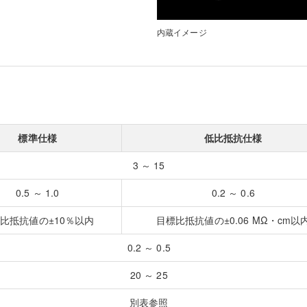
内蔵イメージ
標準仕様
低比抵抗仕様
3 ～ 15
0.5 ～ 1.0
0.2 ～ 0.6
比抵抗値の±10％以内
目標比抵抗値の±0.06 MΩ・cm以
0.2 ～ 0.5
20 ～ 25
別表参照