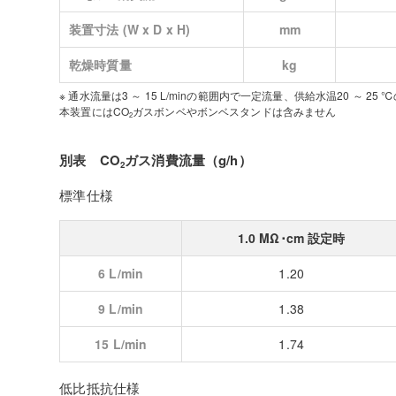
装置寸法 (W x D x H)
mm
乾燥時質量
kg
※ 通水流量は3 ～ 15 L/minの範囲内で一定流量、供給水温20 ～ 25 
本装置にはCO
ガスボンベやボンベスタンドは含みません
2
別表 CO
ガス消費流量（g/h）
2
標準仕様
1.0 MΩ･cm 設定時
6 L/min
1.20
9 L/min
1.38
15 L/min
1.74
低比抵抗仕様