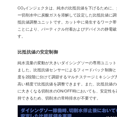
CO
インジェクタは、純水の比抵抗値を下げるために、
2
ー切削水中に炭酸ガスを溶解して設定した比抵抗値に調
抵抗値調整ユニットです。カット中に発生するワーク帯
ことにより、パーティクル付着およびデバイスの静電破
す。
比抵抗値の安定制御
純水流量の変動が大きいダイシングソーの専用ユニット
ました。比抵抗値センサーによるフィードバック制御と
度を2段階に分けて調節するマルチステージミキシング
高い精度で比抵抗値を調整できます。また、比抵抗値の
に大きくなる切削水のON/OFF時においても、安定性
持できるため、切削水の常時排水が不要です。