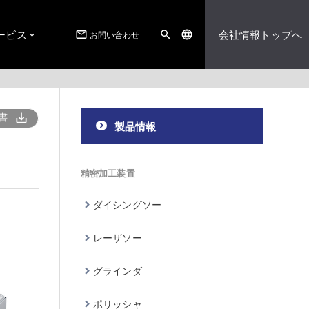
ービス
会社情報トップへ
お問い合わせ
mail_outline
search
language
書
save_alt
製品情報
精密加工装置
ダイシングソー
レーザソー
グラインダ
ポリッシャ