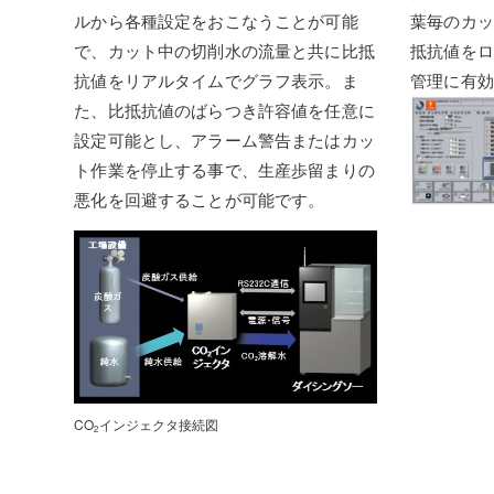
ルから各種設定をおこなうことが可能
葉毎のカッ
で、カット中の切削水の流量と共に比抵
抵抗値をロ
抗値をリアルタイムでグラフ表示。ま
管理に有効
た、比抵抗値のばらつき許容値を任意に
設定可能とし、アラーム警告またはカッ
ト作業を停止する事で、生産歩留まりの
悪化を回避することが可能です。
CO
インジェクタ接続図
2