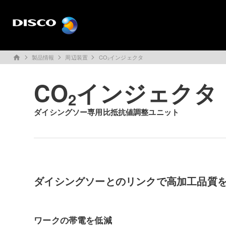
製品情報
周辺装置
CO₂インジェクタ
home
CO
インジェクタ
2
ダイシングソー専用比抵抗値調整ユニット
ダイシングソーとのリンクで高加工品質
ワークの帯電を低減