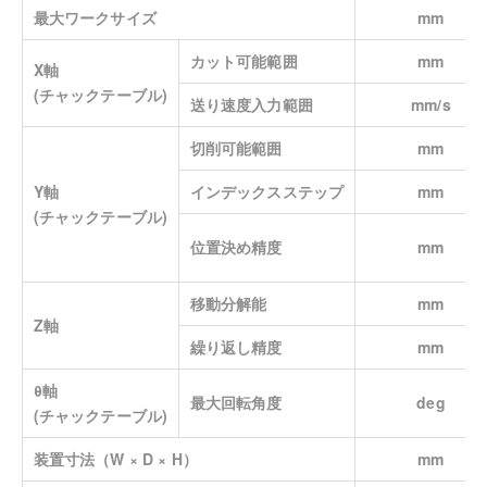
最大ワークサイズ
mm
カット可能範囲
mm
X軸
(チャックテーブル)
送り速度入力範囲
mm/s
切削可能範囲
mm
Y軸
インデックスステップ
mm
(チャックテーブル)
位置決め精度
mm
移動分解能
mm
Z軸
繰り返し精度
mm
θ軸
最大回転角度
deg
(チャックテーブル)
装置寸法（W × D × H）
mm