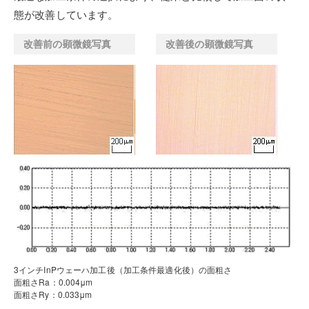
態が改善しています。
改善前の顕微鏡写真
改善後の顕微鏡写真
3インチInPウェーハ加工後（加工条件最適化後）の面粗さ
面粗さRa：0.004μm
面粗さRy：0.033μm