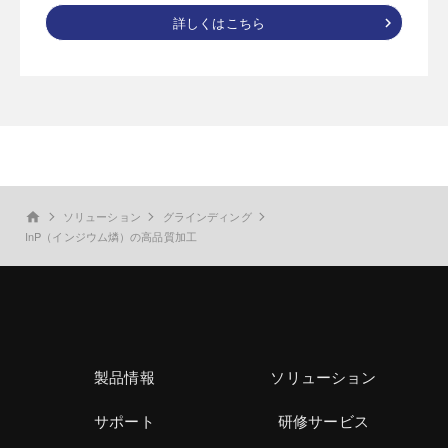
詳しくはこちら
ソリューション
グラインディング
home
InP（インジウム燐）の高品質加工
製品情報
ソリューション
サポート
研修サービス