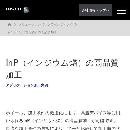
会社情報トップへ
ソリューション
グラインディング
home
InP（インジウム燐）の高品質加工
InP（インジウム燐）の高品質
加工
アプリケーション加工実例
ホイール、加工条件の最適化により、高速デバイス等に用
いられるInP（インジウム燐）の高品質加工が可能です。
最適な加工条件の選択により、従来と比較して加工面の状