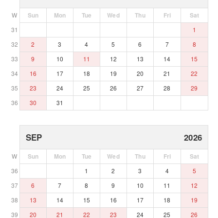
W
Sun
Mon
Tue
Wed
Thu
Fri
Sat
31
1
32
2
3
4
5
6
7
8
33
9
10
11
12
13
14
15
34
16
17
18
19
20
21
22
35
23
24
25
26
27
28
29
36
30
31
SEP
2026
W
Sun
Mon
Tue
Wed
Thu
Fri
Sat
36
1
2
3
4
5
37
6
7
8
9
10
11
12
38
13
14
15
16
17
18
19
39
20
21
22
23
24
25
26