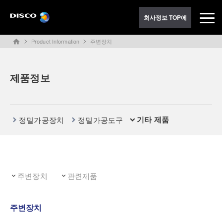
회사정보 TOP에
Product Information
주변장치
home
제품정보
기타 제품
정밀가공장치
정밀가공도구
주변장치
관련제품
주변장치