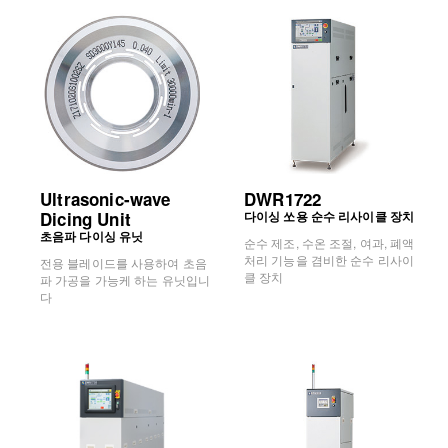
Ultrasonic-wave
DWR1722
Dicing Unit
다이싱 쏘용 순수 리사이클 장치
초음파 다이싱 유닛
순수 제조, 수온 조절, 여과, 폐액
처리 기능을 겸비한 순수 리사이
전용 블레이드를 사용하여 초음
클 장치
파 가공을 가능케 하는 유닛입니
다