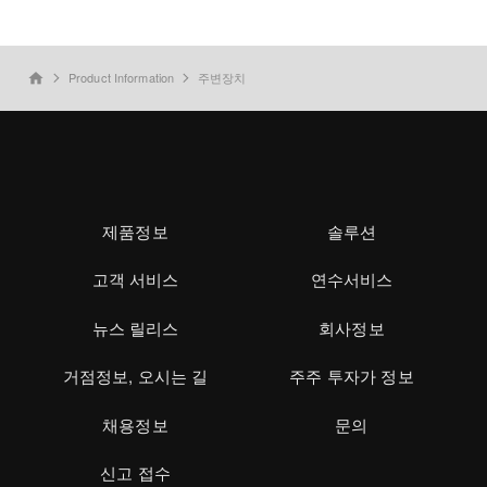
Product Information
주변장치
home
제품정보
솔루션
고객 서비스
연수서비스
뉴스 릴리스
회사정보
거점정보, 오시는 길
주주 투자가 정보
채용정보
문의
신고 접수