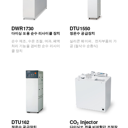
DWR1730
DTU1550
다이싱 쏘용 순수 리사이클 장치
정온수 공급장치
순수 제조, 수온 조절, 여과, 폐액
실리콘 웨이퍼、전자부품의 가
처리 기능을 겸비한 순수 리사이
공 (절삭수 순환식)
클 장치
DTU162
CO
Injector
2
정온수 공급장치
다이싱쏘 전용 비저항값 조정장