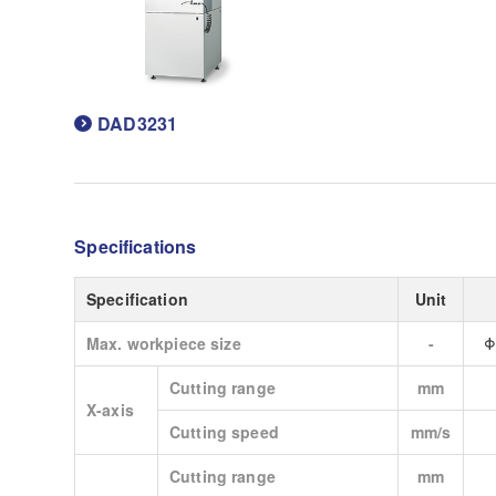
DAD3231
Specifications
Specification
Unit
Max. workpiece size
-
Φ
Cutting range
mm
X-axis
Cutting speed
mm/s
Cutting range
mm