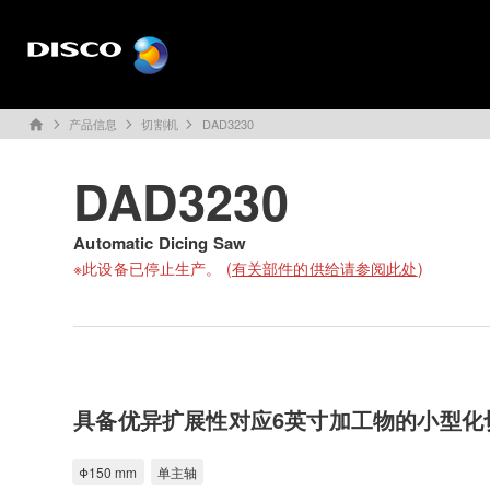
产品信息
切割机
DAD3230
home
DAD3230
Automatic Dicing Saw
※此设备已停止生产。 (
有关部件的供给请参阅此处
)
具备优异扩展性对应6英寸加工物的小型化
Φ150 mm
单主轴