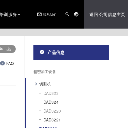
培训服务
返回 公司信息主页
联系我们
mail_outline
search
language
ds
save_alt
产品信息
FAQ
精密加工设备
切割机
DAD323
DAD324
DAD3220
DAD3221