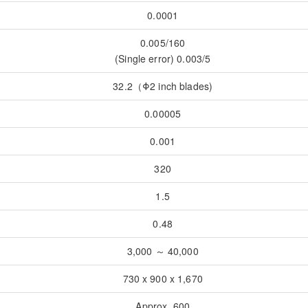
0.0001
0.005/160
(Single error) 0.003/5
32.2（Φ2 inch blades)
0.00005
0.001
320
1.5
0.48
3,000 ～ 40,000
730 x 900 x 1,670
Approx. 600