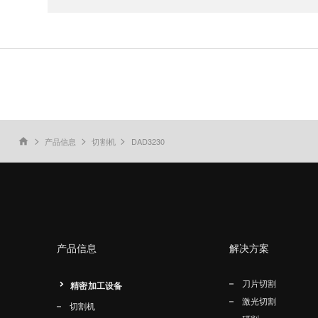
产品信息
切割机
DAD3230
home
产品信息
解决方案
刀片切割
精密加工设备
激光切割
切割机