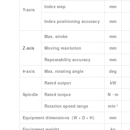
Index step
mm
Y-axis
Index positioning accuracy
mm
Max. stroke
mm
Z-axis
Moving resolution
mm
Repeatability accuracy
mm
θ-axis
Max. rotating angle
deg
Rated output
kW
Spindle
Rated torque
N・m
Rotation speed range
min
‐1
Equipment dimensions（W × D × H）
mm
Equipment weight
kg