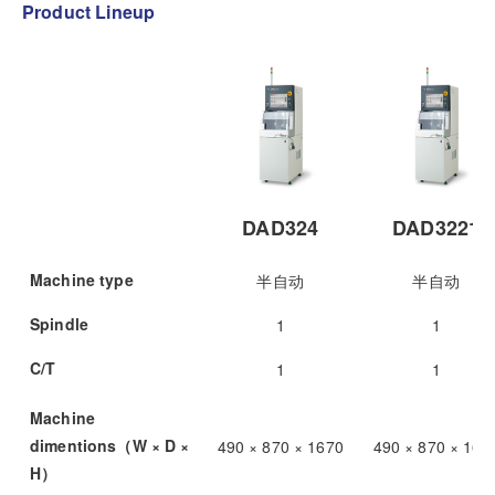
Product Lineup
DAD324
DAD3221
Machine type
半自动
半自动
Spindle
1
1
C/T
1
1
Machine
dimentions（W × D ×
490 × 870 × 1670
490 × 870 × 167
H）