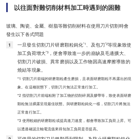
以往面對難切削材料加工時遇到的困難
玻璃、陶瓷、金屬、樹脂等難切削材料在使用刀片切割時會
發生以下各式問題
一旦發生切割刀片研磨顆粒鈍化
、及包刀
等現象致使
*1
*2
加工負荷增大
，便會導致進一步的崩缺及毛邊擴大、
*3
切割刀片破損、異常磨損以及工作物因高速摩擦導致的
燒結等現象。
*1 切割刀片前端的研磨顆粒產生磨損，且表面研磨顆粒不再露出的現
象。在這種狀態下，切割刀片無法正常進行加工。
*2 指切割刀片前端粘附了加工物的切削碎屑及膠帶等，致使表面研磨
顆粒無法裸露呈現最佳狀態。與研磨顆粒鈍化一樣，切割刀片將無法
正常進行加工。
*3 使用較細的研磨顆粒或提高進刀速度，都會導致加工負荷上昇。可
以透過確認主軸電流值來得知加工負荷是否提高。
可使用的切割刀片種類受到限制。為防止研磨顆粒鈍化