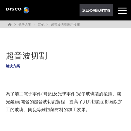
返回公司訊息首頁
解決方案
其他
超音波切割應用技術
home
超音波切割
解決方案
為了加工電子零件(陶瓷)及光學零件(光學玻璃製的稜鏡、濾
光鏡)而開發的超音波切割製程，提高了刀片切割面對難以加
工的玻璃、陶瓷等難切削材料的加工效果。